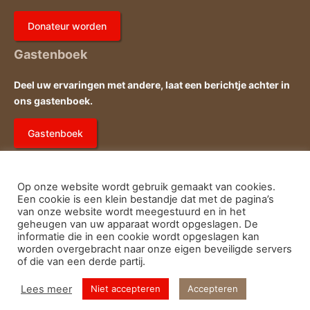
Donateur worden
Gastenboek
Deel uw ervaringen met andere, laat een berichtje achter in
ons gastenboek.
Gastenboek
Op onze website wordt gebruik gemaakt van cookies.
Een cookie is een klein bestandje dat met de pagina’s
van onze website wordt meegestuurd en in het
geheugen van uw apparaat wordt opgeslagen. De
E-
Fac
Privacy- en cookieverklaring
informatie die in een cookie wordt opgeslagen kan
worden overgebracht naar onze eigen beveiligde servers
of die van een derde partij.
mail
© Running Team Oirschot
Lees meer
Niet accepteren
Accepteren