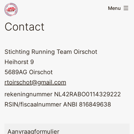
Skip
Menu
Running
to
Team
Contact
content
Oirschot
Stichting Running Team Oirschot
Heihorst 9
5689AG Oirschot
rtoirschot@gmail.com
rekeningnummer NL42RABO0114329222
RSIN/fiscaalnummer ANBI 816849638
Aanvraagformulier