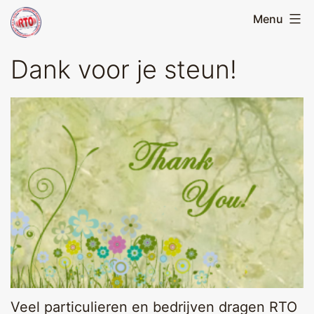
Skip
Menu
Running
to
Team
content
Dank voor je steun!
Oirschot
Veel particulieren en bedrijven dragen RTO