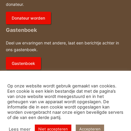
donateur.
Donateur worden
Gastenboek
Deel uw ervaringen met andere, laat een berichtje achter in
ons gastenboek.
Gastenboek
Op onze website wordt gebruik gemaakt van cookies.
Een cookie is een klein bestandje dat met de pagina’s
van onze website wordt meegestuurd en in het
geheugen van uw apparaat wordt opgeslagen. De
E-
Fac
Privacy- en cookieverklaring
informatie die in een cookie wordt opgeslagen kan
worden overgebracht naar onze eigen beveiligde servers
of die van een derde partij.
mail
© Running Team Oirschot
Lees meer
Niet accepteren
Accepteren