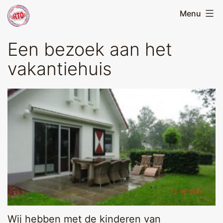
Skip
Menu
Running
to
Team
content
Een bezoek aan het
Oirschot
vakantiehuis
Wij hebben met de kinderen van