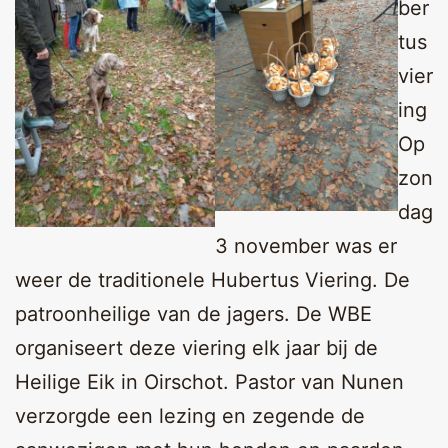
ber
tus
vier
ing
Op
zon
dag
3 november was er
weer de traditionele Hubertus Viering. De
patroonheilige van de jagers. De WBE
organiseert deze viering elk jaar bij de
Heilige Eik in Oirschot. Pastor van Nunen
verzorgde een lezing en zegende de