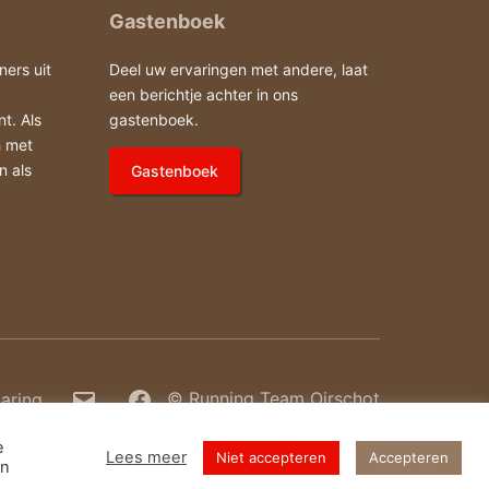
Gastenboek
ners uit
Deel uw ervaringen met andere, laat
een berichtje achter in ons
t. Als
gastenboek.
h met
n als
Gastenboek
E-
Facebook
laring
© Running Team Oirschot
e
mail
Lees meer
Niet accepteren
Accepteren
en