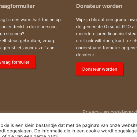
aagformulier
Donateur worden
agt u een warm hart toe en op
Wij zijn blij dat een groep inwo
manier denkt u deze persoon
de gemeente Oirschot RTO al
nen steunen?
meerdere jaren financieel steun
zelf steun gebruiken, vraag
u dit ook wilt doen, kunt u zic
 gerust iets voor u zelf aan!
onderstaand formulier opgeve
donateur.
raag formulier
Donateur worden
Privacy- en cookieverk
kie is een klein bestandje dat met de pagina’s van onze websit
t opgeslagen. De informatie die in een cookie wordt opgeslag
of die van een derde partij.