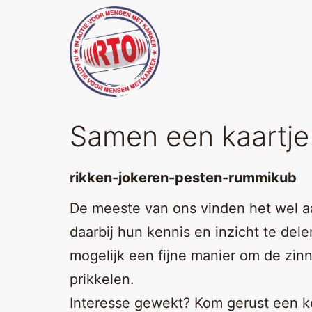
Skip
to
content
Running
Samen een kaartje 
Team
Oirschot
rikken-jokeren-pesten-rummikub
De meeste van ons vinden het wel aa
daarbij hun kennis en inzicht te del
mogelijk een fijne manier om de zin
prikkelen.
Interesse gewekt? Kom gerust een kee