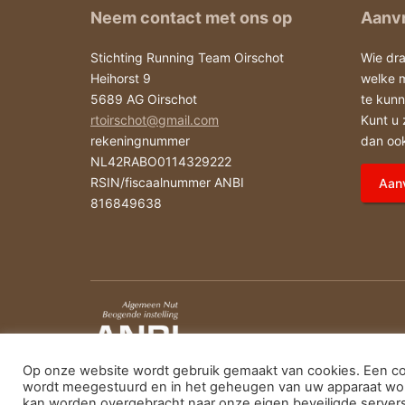
Neem contact met ons op
Aanvr
Stichting Running Team Oirschot
Wie dra
Heihorst 9
welke 
5689 AG Oirschot
te kun
rtoirschot@gmail.com
Kunt u 
rekeningnummer
dan ook
NL42RABO0114329222
RSIN/fiscaalnummer ANBI
Aanv
816849638
Op onze website wordt gebruik gemaakt van cookies. Een coo
wordt meegestuurd en in het geheugen van uw apparaat word
kan worden overgebracht naar onze eigen beveiligde servers 