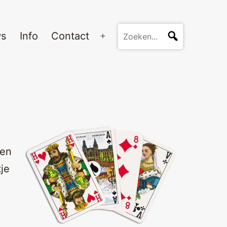
ws
Info
Contact
Open
menu
 en
je