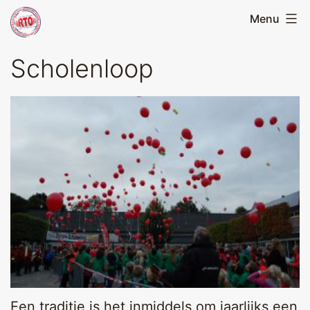
Skip
Menu
Running
to
Team
content
Scholenloop
Oirschot
Een traditie is het inmiddels om jaarlijks een