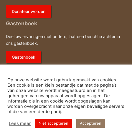
Donateur worden
Gastenboek
Deel uw ervaringen met andere, laat een berichtje achter in
ons gastenboek.
Gastenboek
Op onze website wordt gebruik gemaakt van cookies.
Een cookie is een klein bestandje dat met de pagina’s
van onze website wordt meegestuurd en in het
geheugen van uw apparaat wordt opgeslagen. De
E-
Fac
Privacy- en cookieverklaring
informatie die in een cookie wordt opgeslagen kan
worden overgebracht naar onze eigen beveiligde servers
of die van een derde partij.
mail
© Running Team Oirschot
Lees meer
Niet accepteren
Accepteren