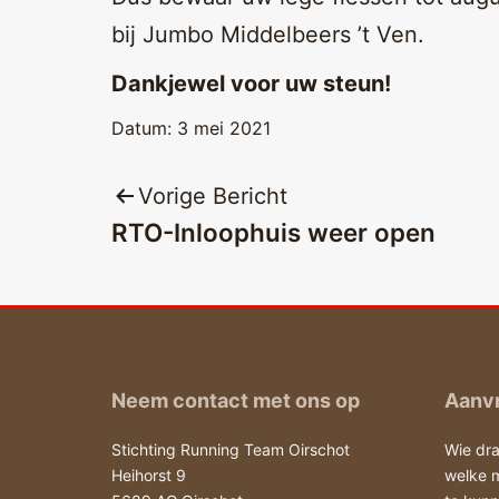
bij Jumbo Middelbeers ’t Ven.
Dankjewel voor uw steun!
Datum:
3 mei 2021
Bericht
Vorige Bericht
RTO-Inloophuis weer open
navigatie
Neem contact met ons op
Aanvr
Stichting Running Team Oirschot
Wie dra
Heihorst 9
welke 