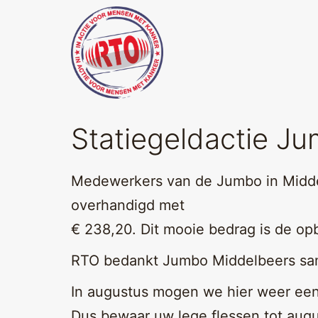
Skip
to
content
Running
Statiegeldactie J
Team
Oirschot
Medewerkers van de Jumbo in Midd
overhandigd met
€ 238,20. Dit mooie bedrag is de opb
RTO bedankt Jumbo Middelbeers sam
In augustus mogen we hier weer een
Dus bewaar uw lege flessen tot aug