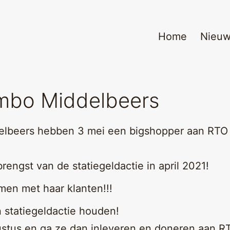
Home
Nieu
umbo Middelbeers
elbeers hebben 3 mei een bigshopper aan RTO
rengst van de statiegeldactie in april 2021!
en met haar klanten!!!
 statiegeldactie houden!
ustus en ga ze dan inleveren en doneren aan R