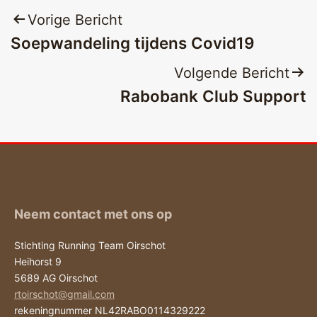
Bericht
Vorige Bericht
Soepwandeling tijdens Covid19
navigatie
Volgende Bericht
Rabobank Club Support
Neem contact met ons op
Stichting Running Team Oirschot
Heihorst 9
5689 AG Oirschot
rtoirschot@gmail.com
rekeningnummer NL42RABO0114329222