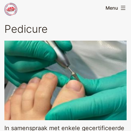
Skip
Menu
Running
to
Team
content
Pedicure
Oirschot
In samenspraak met enkele gecertificeerde